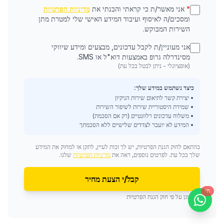
*
אני מאשר/ת כי קראתי והבנתי את
מדיניות הפרטיות
ומסכים/ה לאיסוף ועיבוד המידע האישי שלי למטרת מתן
השירות המבוקש.
אני מעוניין/ת לקבל עדכונים, מבצעים ומידע שיווקי
מסינדרלה גרופ באמצעות דוא"ל או SMS.
(אופציונלי - ניתן לבטל בכל עת)
כיצד נשתמש במידע שלך:
• יצירת קשר לתיאום שירות הניקיון
• שמירת היסטוריית שירות לשיפור השירות
• משלוח עדכונים רלוונטיים (רק אם הסכמת)
• המידע לא יועבר לצדדים שלישיים ללא הסכמתך
בהתאם לחוק הגנת הפרטיות, יש לך זכות לעיין, לתקן או למחוק את המידע
שלך בכל עת. לפרטים נוספים, ראה את
מדיניות הפרטיות
שלנו.
קבל/י הצעת מחיר
חי
מוגן על פי חוק הגנת הפרטיות