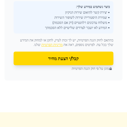
כיצד נשתמש במידע שלך:
• יצירת קשר לתיאום שירות הניקיון
• שמירת היסטוריית שירות לשיפור השירות
• משלוח עדכונים רלוונטיים (רק אם הסכמת)
• המידע לא יועבר לצדדים שלישיים ללא הסכמתך
בהתאם לחוק הגנת הפרטיות, יש לך זכות לעיין, לתקן או למחוק את המידע
שלך בכל עת. לפרטים נוספים, ראה את
מדיניות הפרטיות
שלנו.
קבל/י הצעת מחיר
מוגן על פי חוק הגנת הפרטיות