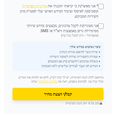
*
אני מאשר/ת כי קראתי והבנתי את
מדיניות הפרטיות
ומסכים/ה לאיסוף ועיבוד המידע האישי שלי למטרת מתן
השירות המבוקש.
אני מעוניין/ת לקבל עדכונים, מבצעים ומידע שיווקי
מסינדרלה גרופ באמצעות דוא"ל או SMS.
(אופציונלי - ניתן לבטל בכל עת)
כיצד נשתמש במידע שלך:
• יצירת קשר לתיאום שירות הניקיון
• שמירת היסטוריית שירות לשיפור השירות
• משלוח עדכונים רלוונטיים (רק אם הסכמת)
• המידע לא יועבר לצדדים שלישיים ללא הסכמתך
בהתאם לחוק הגנת הפרטיות, יש לך זכות לעיין, לתקן או למחוק את המידע
שלך בכל עת. לפרטים נוספים, ראה את
מדיניות הפרטיות
שלנו.
קבל/י הצעת מחיר
מוגן על פי חוק הגנת הפרטיות