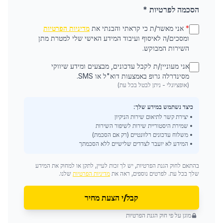
הסכמה לפרטיות *
*
אני מאשר/ת כי קראתי והבנתי את
מדיניות הפרטיות
ומסכים/ה לאיסוף ועיבוד המידע האישי שלי למטרת מתן
השירות המבוקש.
אני מעוניין/ת לקבל עדכונים, מבצעים ומידע שיווקי
מסינדרלה גרופ באמצעות דוא"ל או SMS.
(אופציונלי - ניתן לבטל בכל עת)
כיצד נשתמש במידע שלך:
• יצירת קשר לתיאום שירות הניקיון
• שמירת היסטוריית שירות לשיפור השירות
• משלוח עדכונים רלוונטיים (רק אם הסכמת)
• המידע לא יועבר לצדדים שלישיים ללא הסכמתך
בהתאם לחוק הגנת הפרטיות, יש לך זכות לעיין, לתקן או למחוק את המידע
שלך בכל עת. לפרטים נוספים, ראה את
מדיניות הפרטיות
שלנו.
קבל/י הצעת מחיר
מוגן על פי חוק הגנת הפרטיות