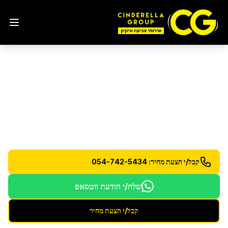
פוליש ווקס לרצפות
במודיעין
מכבים רעות
פוליש ווקס מקצועי לרצפות למראה מבריק ומוגן
קבל/י הצעת מחיר: 054-742-5434
שלח/י הודעת ווטסאפ
קבל/י הצעת מחיר