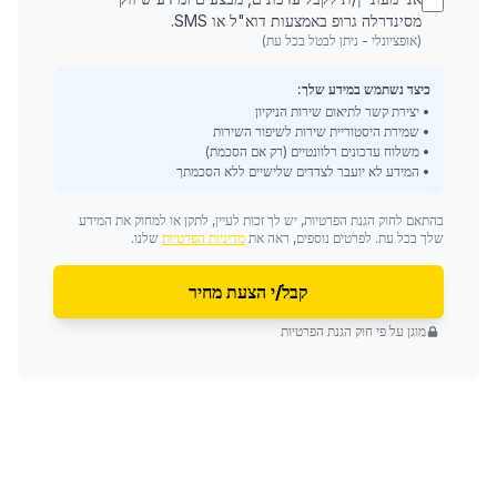
מסינדרלה גרופ באמצעות דוא"ל או SMS.
(אופציונלי - ניתן לבטל בכל עת)
כיצד נשתמש במידע שלך:
• יצירת קשר לתיאום שירות הניקיון
• שמירת היסטוריית שירות לשיפור השירות
• משלוח עדכונים רלוונטיים (רק אם הסכמת)
• המידע לא יועבר לצדדים שלישיים ללא הסכמתך
בהתאם לחוק הגנת הפרטיות, יש לך זכות לעיין, לתקן או למחוק את המידע
שלך בכל עת. לפרטים נוספים, ראה את
מדיניות הפרטיות
שלנו.
קבל/י הצעת מחיר
מוגן על פי חוק הגנת הפרטיות