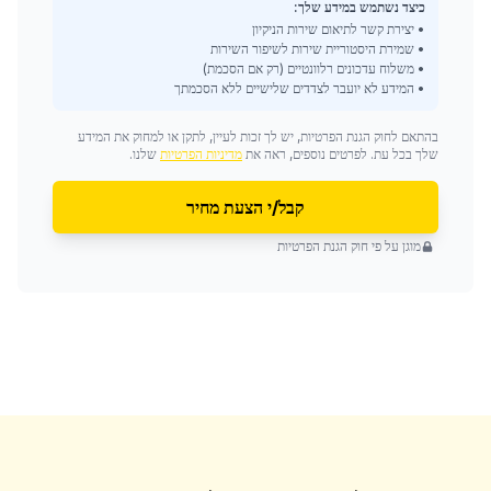
כיצד נשתמש במידע שלך:
• יצירת קשר לתיאום שירות הניקיון
• שמירת היסטוריית שירות לשיפור השירות
• משלוח עדכונים רלוונטיים (רק אם הסכמת)
• המידע לא יועבר לצדדים שלישיים ללא הסכמתך
בהתאם לחוק הגנת הפרטיות, יש לך זכות לעיין, לתקן או למחוק את המידע
שלך בכל עת. לפרטים נוספים, ראה את
מדיניות הפרטיות
שלנו.
קבל/י הצעת מחיר
מוגן על פי חוק הגנת הפרטיות