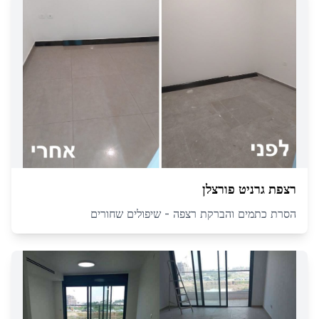
רצפת גרניט פורצלן
הסרת כתמים והברקת רצפה - שיפולים שחורים