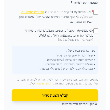
הסכמה לפרטיות *
*
אני מאשר/ת כי קראתי והבנתי את
מדיניות הפרטיות
ומסכים/ה לאיסוף ועיבוד המידע האישי שלי למטרת מתן
השירות המבוקש.
אני מעוניין/ת לקבל עדכונים, מבצעים ומידע שיווקי
מסינדרלה גרופ באמצעות דוא"ל או SMS.
(אופציונלי - ניתן לבטל בכל עת)
כיצד נשתמש במידע שלך:
• יצירת קשר לתיאום שירות הניקיון
• שמירת היסטוריית שירות לשיפור השירות
• משלוח עדכונים רלוונטיים (רק אם הסכמת)
• המידע לא יועבר לצדדים שלישיים ללא הסכמתך
בהתאם לחוק הגנת הפרטיות, יש לך זכות לעיין, לתקן או למחוק את המידע
שלך בכל עת. לפרטים נוספים, ראה את
מדיניות הפרטיות
שלנו.
קבל/י הצעת מחיר
מוגן על פי חוק הגנת הפרטיות