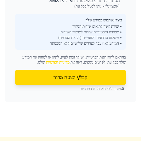
מסינדרלה גרופ באמצעות דוא"ל או SMS.
(אופציונלי - ניתן לבטל בכל עת)
כיצד נשתמש במידע שלך:
• יצירת קשר לתיאום שירות הניקיון
• שמירת היסטוריית שירות לשיפור השירות
• משלוח עדכונים רלוונטיים (רק אם הסכמת)
• המידע לא יועבר לצדדים שלישיים ללא הסכמתך
בהתאם לחוק הגנת הפרטיות, יש לך זכות לעיין, לתקן או למחוק את המידע
שלך בכל עת. לפרטים נוספים, ראה את
מדיניות הפרטיות
שלנו.
קבל/י הצעת מחיר
מוגן על פי חוק הגנת הפרטיות