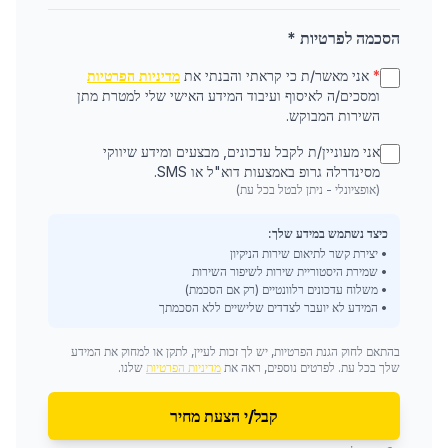
הסכמה לפרטיות *
*
אני מאשר/ת כי קראתי והבנתי את
מדיניות הפרטיות
ומסכים/ה לאיסוף ועיבוד המידע האישי שלי למטרת מתן
השירות המבוקש.
אני מעוניין/ת לקבל עדכונים, מבצעים ומידע שיווקי
מסינדרלה גרופ באמצעות דוא"ל או SMS.
(אופציונלי - ניתן לבטל בכל עת)
כיצד נשתמש במידע שלך:
• יצירת קשר לתיאום שירות הניקיון
• שמירת היסטוריית שירות לשיפור השירות
• משלוח עדכונים רלוונטיים (רק אם הסכמת)
• המידע לא יועבר לצדדים שלישיים ללא הסכמתך
בהתאם לחוק הגנת הפרטיות, יש לך זכות לעיין, לתקן או למחוק את המידע
שלך בכל עת. לפרטים נוספים, ראה את
מדיניות הפרטיות
שלנו.
קבל/י הצעת מחיר