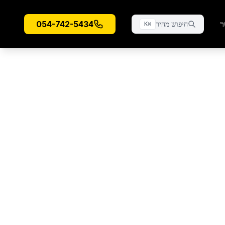
ר
054-742-5434
חיפוש מהיר
K
⌘