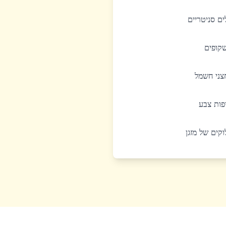
לים סניטריים
שקופים
חצני חשמל
יפות צבע
לוקים של מזגן