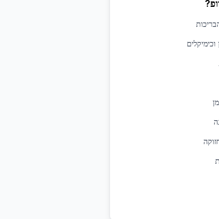
ופ?
הבריכות
וכימיקלים
ן
ה
זוקה
ת