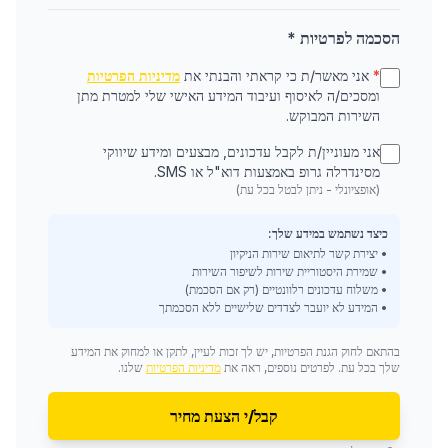
הסכמה לפרטיות *
*
אני מאשר/ת כי קראתי והבנתי את
מדיניות הפרטיות
ומסכים/ה לאיסוף ועיבוד המידע האישי שלי למטרת מתן
השירות המבוקש.
אני מעוניין/ת לקבל עדכונים, מבצעים ומידע שיווקי
מסינדרלה גרופ באמצעות דוא"ל או SMS.
(אופציונלי - ניתן לבטל בכל עת)
כיצד נשתמש במידע שלך:
• יצירת קשר לתיאום שירות הניקיון
• שמירת היסטוריית שירות לשיפור השירות
• משלוח עדכונים רלוונטיים (רק אם הסכמת)
• המידע לא יועבר לצדדים שלישיים ללא הסכמתך
בהתאם לחוק הגנת הפרטיות, יש לך זכות לעיין, לתקן או למחוק את המידע
שלך בכל עת. לפרטים נוספים, ראה את
מדיניות הפרטיות
שלנו.
קבל/י הצעת מחיר