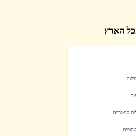
בכל הארץ
סילות
יות
לים סניטריים
שקופים