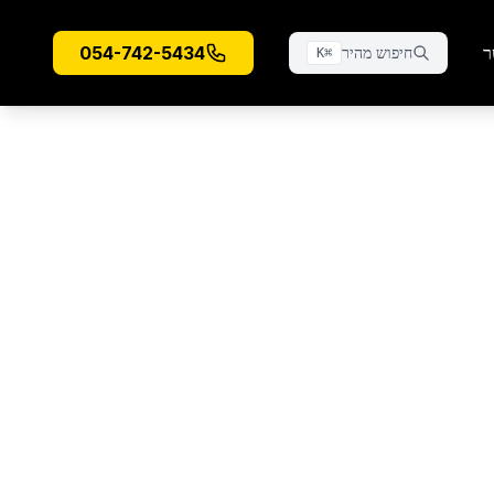
ר
054-742-5434
חיפוש מהיר
K
⌘