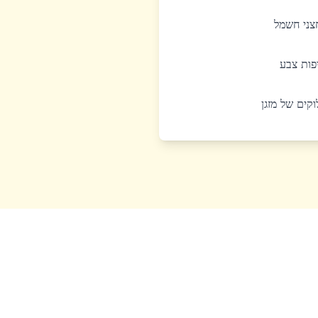
חצני חשמל
יפות צבע
לוקים של מזגן