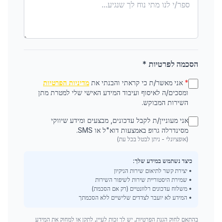
הסכמה לפרטיות *
*
אני מאשר/ת כי קראתי והבנתי את
מדיניות הפרטיות
ומסכים/ה לאיסוף ועיבוד המידע האישי שלי למטרת מתן
השירות המבוקש.
אני מעוניין/ת לקבל עדכונים, מבצעים ומידע שיווקי
מסינדרלה גרופ באמצעות דוא"ל או SMS.
(אופציונלי - ניתן לבטל בכל עת)
כיצד נשתמש במידע שלך:
• יצירת קשר לתיאום שירות הניקיון
• שמירת היסטוריית שירות לשיפור השירות
• משלוח עדכונים רלוונטיים (רק אם הסכמת)
• המידע לא יועבר לצדדים שלישיים ללא הסכמתך
בהתאם לחוק הגנת הפרטיות, יש לך זכות לעיין, לתקן או למחוק את המידע