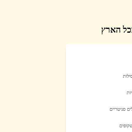
בכל הארץ
סילות
יות
לים סניטריים
שקופים