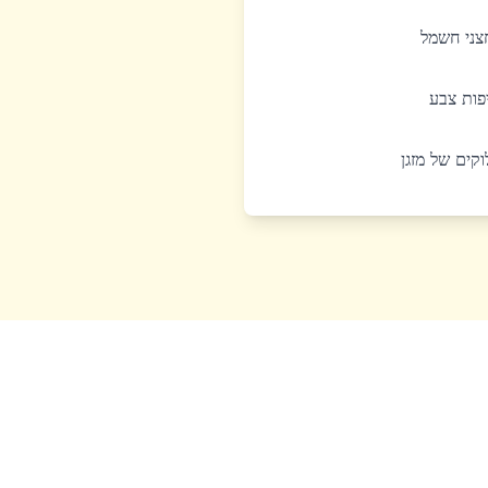
חצני חשמל
יפות צבע
לוקים של מזגן