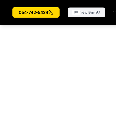
ר
054-742-5434
חיפוש מהיר
K
⌘