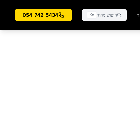
ר
054-742-5434
חיפוש מהיר
K
⌘