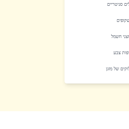
לים סניטריים
שקופים
חצני חשמל
יפות צבע
לוקים של מזגן