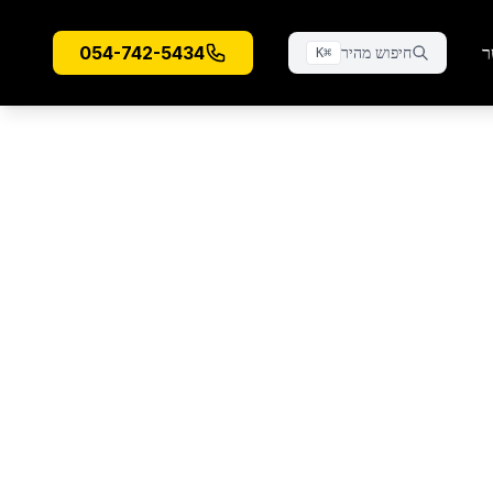
ר
054-742-5434
חיפוש מהיר
K
⌘