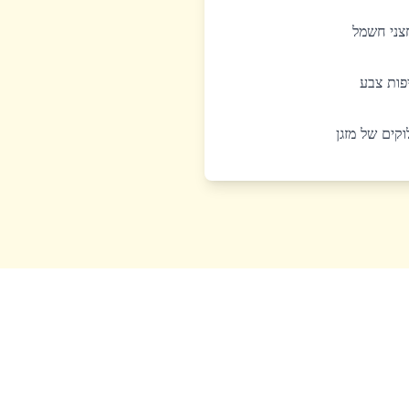
חצני חשמל
יפות צבע
לוקים של מזגן