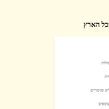
בכל הארץ
סילות
יות
לים סניטריים
שקופים