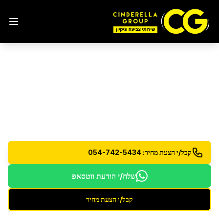
ניקיון פנטהאוז
ברמת גן
שירות ניקיון פרימיום לפנטהאוזים - כולל מרפסות
וחללים גדולים
קבל/י הצעת מחיר: 054-742-5434
שלח/י הודעת ווטסאפ
קבל/י הצעת מחיר