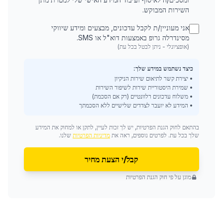
השירות המבוקש.
אני מעוניין/ת לקבל עדכונים, מבצעים ומידע שיווקי
מסינדרלה גרופ באמצעות דוא"ל או SMS.
(אופציונלי - ניתן לבטל בכל עת)
כיצד נשתמש במידע שלך:
• יצירת קשר לתיאום שירות הניקיון
• שמירת היסטוריית שירות לשיפור השירות
• משלוח עדכונים רלוונטיים (רק אם הסכמת)
• המידע לא יועבר לצדדים שלישיים ללא הסכמתך
בהתאם לחוק הגנת הפרטיות, יש לך זכות לעיין, לתקן או למחוק את המידע
שלך בכל עת. לפרטים נוספים, ראה את
מדיניות הפרטיות
שלנו.
קבל/י הצעת מחיר
מוגן על פי חוק הגנת הפרטיות