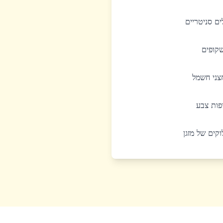
לים סניטריים
שקופים
חצני חשמל
יפות צבע
לוקים של מזגן