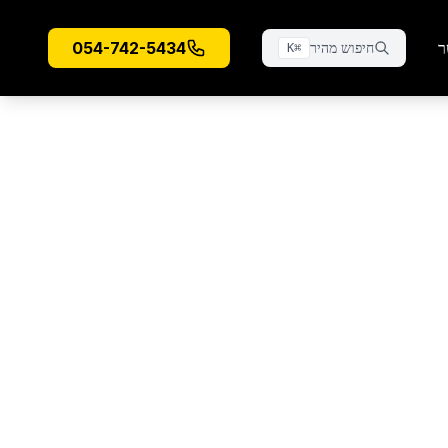
ר
054-742-5434
חיפוש מהיר
K
⌘