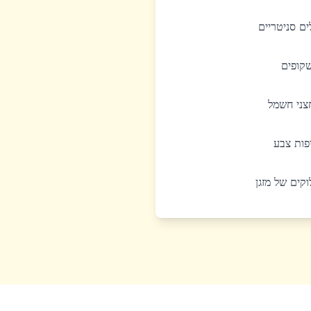
לים סניטריים
שקופים
חצני חשמל
יפות צבע
לוקים של מזגן