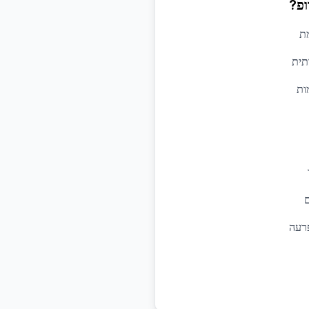
ופ?
ת
תית
ות
פרעה