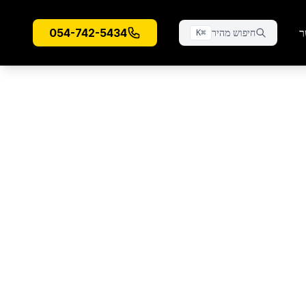
ר
054-742-5434
חיפוש מהיר
K
⌘