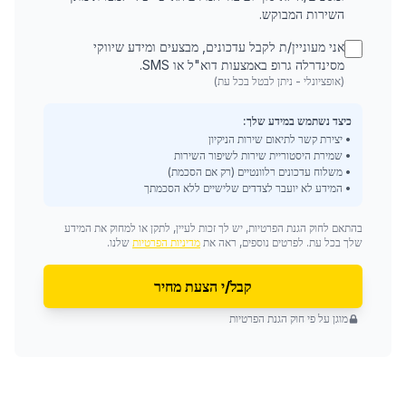
השירות המבוקש.
אני מעוניין/ת לקבל עדכונים, מבצעים ומידע שיווקי
מסינדרלה גרופ באמצעות דוא"ל או SMS.
(אופציונלי - ניתן לבטל בכל עת)
כיצד נשתמש במידע שלך:
• יצירת קשר לתיאום שירות הניקיון
• שמירת היסטוריית שירות לשיפור השירות
• משלוח עדכונים רלוונטיים (רק אם הסכמת)
• המידע לא יועבר לצדדים שלישיים ללא הסכמתך
בהתאם לחוק הגנת הפרטיות, יש לך זכות לעיין, לתקן או למחוק את המידע
שלך בכל עת. לפרטים נוספים, ראה את
מדיניות הפרטיות
שלנו.
קבל/י הצעת מחיר
מוגן על פי חוק הגנת הפרטיות