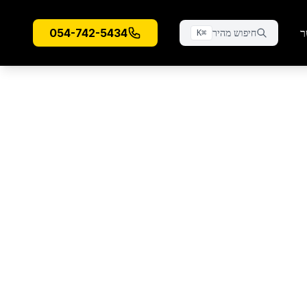
ר
054-742-5434
חיפוש מהיר
K
⌘