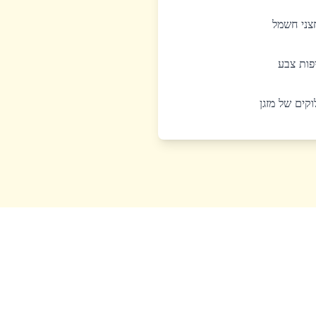
חצני חשמל
יפות צבע
לוקים של מזגן