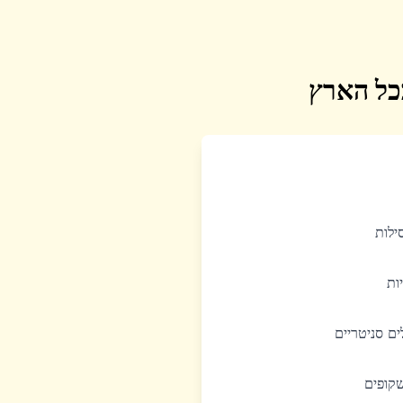
בכל הארץ
סילות
יות
לים סניטריים
שקופים