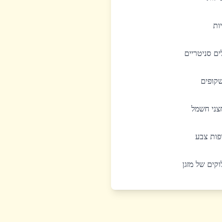
יות
לים סניטריים
שקופים
חצני חשמל
יפות צבע
לוקים של מזגן