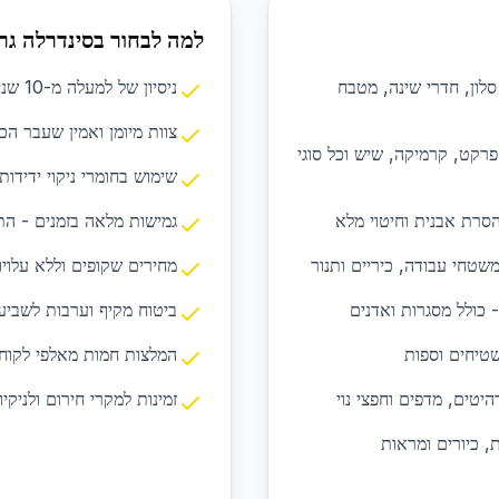
למה לבחור בסינדרלה גר
 סלון, חדרי שינה, מטבח
ניסיון של למעלה מ-10 שנים בניקיון בתים ודירות
צוות מיומן ואמין שעבר ה
רקט, קרמיקה, שיש וכל סוגי
שימוש בחומרי ניקוי ידידות
הסרת אבנית וחיטוי מלא
גמישות מלאה בזמנים - ה
משטחי עבודה, כיריים ותנור
מחירים שקופים וללא עלוי
- כולל מסגרות ואדנים
ביטוח מקיף וערבות לשביע
שטיחים וספות
המלצות חמות מאלפי לקוחו
יטים, מדפים וחפצי נוי
זמינות למקרי חירום ולניקיו
ת, כיורים ומראות