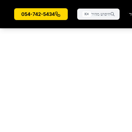
ר
054-742-5434
חיפוש מהיר
K
⌘