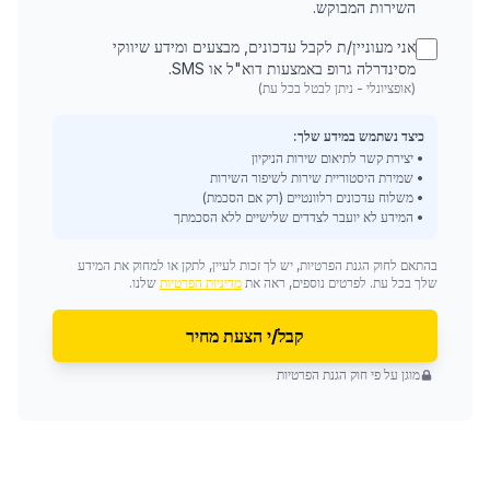
השירות המבוקש.
אני מעוניין/ת לקבל עדכונים, מבצעים ומידע שיווקי
מסינדרלה גרופ באמצעות דוא"ל או SMS.
(אופציונלי - ניתן לבטל בכל עת)
כיצד נשתמש במידע שלך:
• יצירת קשר לתיאום שירות הניקיון
• שמירת היסטוריית שירות לשיפור השירות
• משלוח עדכונים רלוונטיים (רק אם הסכמת)
• המידע לא יועבר לצדדים שלישיים ללא הסכמתך
בהתאם לחוק הגנת הפרטיות, יש לך זכות לעיין, לתקן או למחוק את המידע
שלך בכל עת. לפרטים נוספים, ראה את
מדיניות הפרטיות
שלנו.
קבל/י הצעת מחיר
מוגן על פי חוק הגנת הפרטיות