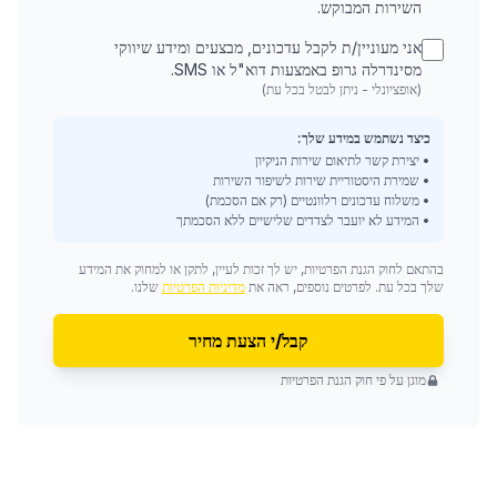
השירות המבוקש.
אני מעוניין/ת לקבל עדכונים, מבצעים ומידע שיווקי
מסינדרלה גרופ באמצעות דוא"ל או SMS.
(אופציונלי - ניתן לבטל בכל עת)
כיצד נשתמש במידע שלך:
• יצירת קשר לתיאום שירות הניקיון
• שמירת היסטוריית שירות לשיפור השירות
• משלוח עדכונים רלוונטיים (רק אם הסכמת)
• המידע לא יועבר לצדדים שלישיים ללא הסכמתך
בהתאם לחוק הגנת הפרטיות, יש לך זכות לעיין, לתקן או למחוק את המידע
שלך בכל עת. לפרטים נוספים, ראה את
מדיניות הפרטיות
שלנו.
קבל/י הצעת מחיר
מוגן על פי חוק הגנת הפרטיות