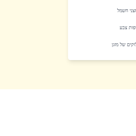
חצני חשמל
יפות צבע
לוקים של מזגן