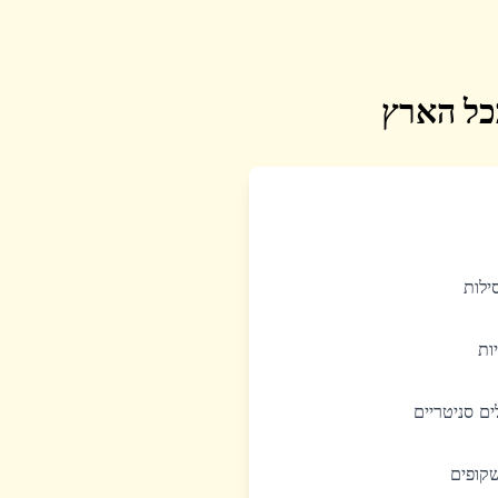
בכל הארץ
סילות
יות
לים סניטריים
שקופים