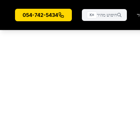
ר
054-742-5434
חיפוש מהיר
K
⌘