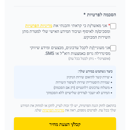
הסכמה לפרטיות *
*
אני מאשר/ת כי קראתי והבנתי את
מדיניות הפרטיות
ומסכים/ה לאיסוף ועיבוד המידע האישי שלי למטרת מתן
השירות המבוקש.
אני מעוניין/ת לקבל עדכונים, מבצעים ומידע שיווקי
מסינדרלה גרופ באמצעות דוא"ל או SMS.
(אופציונלי - ניתן לבטל בכל עת)
כיצד נשתמש במידע שלך:
• יצירת קשר לתיאום שירות הניקיון
• שמירת היסטוריית שירות לשיפור השירות
• משלוח עדכונים רלוונטיים (רק אם הסכמת)
• המידע לא יועבר לצדדים שלישיים ללא הסכמתך
בהתאם לחוק הגנת הפרטיות, יש לך זכות לעיין, לתקן או למחוק את המידע
שלך בכל עת. לפרטים נוספים, ראה את
מדיניות הפרטיות
שלנו.
קבל/י הצעת מחיר