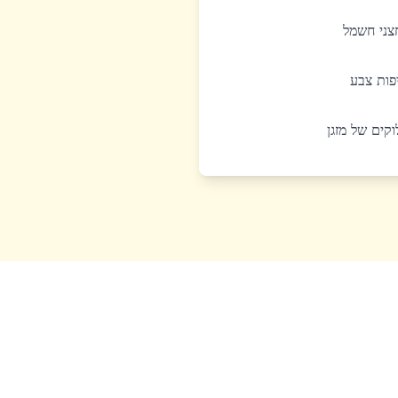
חצני חשמל
יפות צבע
לוקים של מזגן