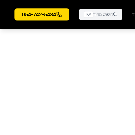
ר
054-742-5434
חיפוש מהיר
K
⌘