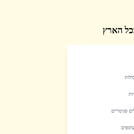
בכל הארץ
סילות
יות
לים סניטריים
שקופים