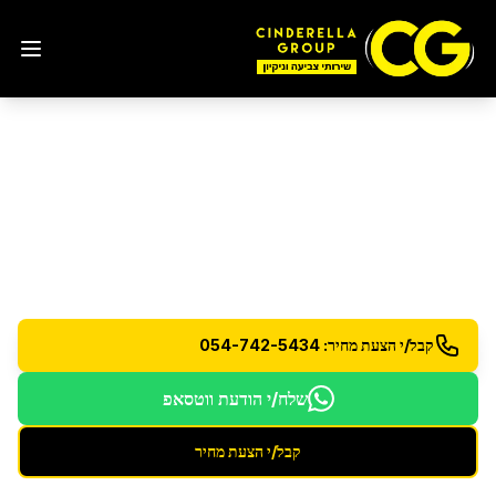
ניקיון פנטהאוז
בראש העין
שירות ניקיון פרימיום לפנטהאוזים - כולל מרפסות
וחללים גדולים
קבל/י הצעת מחיר: 054-742-5434
שלח/י הודעת ווטסאפ
קבל/י הצעת מחיר