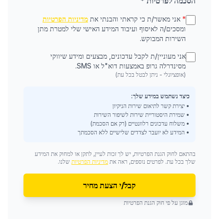
הסכמה לפרטיות *
*
אני מאשר/ת כי קראתי והבנתי את
מדיניות הפרטיות
ומסכים/ה לאיסוף ועיבוד המידע האישי שלי למטרת מתן
השירות המבוקש.
אני מעוניין/ת לקבל עדכונים, מבצעים ומידע שיווקי
מסינדרלה גרופ באמצעות דוא"ל או SMS.
(אופציונלי - ניתן לבטל בכל עת)
כיצד נשתמש במידע שלך:
• יצירת קשר לתיאום שירות הניקיון
• שמירת היסטוריית שירות לשיפור השירות
• משלוח עדכונים רלוונטיים (רק אם הסכמת)
• המידע לא יועבר לצדדים שלישיים ללא הסכמתך
בהתאם לחוק הגנת הפרטיות, יש לך זכות לעיין, לתקן או למחוק את המידע
שלך בכל עת. לפרטים נוספים, ראה את
מדיניות הפרטיות
שלנו.
קבל/י הצעת מחיר
מוגן על פי חוק הגנת הפרטיות