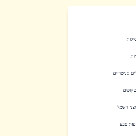
סילות
יות
לים סניטריים
שקופים
חצני חשמל
יפות צבע