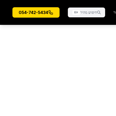
ר
054-742-5434
חיפוש מהיר
K
⌘