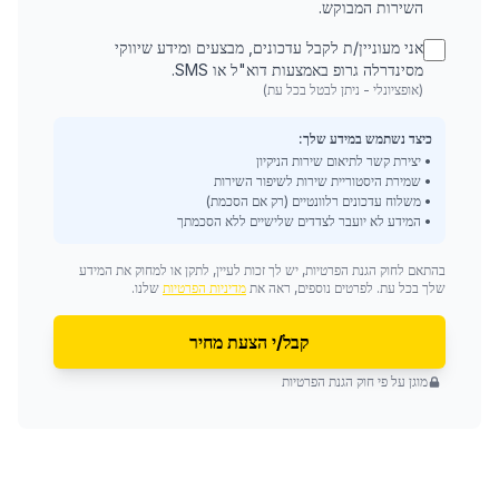
השירות המבוקש.
אני מעוניין/ת לקבל עדכונים, מבצעים ומידע שיווקי
מסינדרלה גרופ באמצעות דוא"ל או SMS.
(אופציונלי - ניתן לבטל בכל עת)
כיצד נשתמש במידע שלך:
• יצירת קשר לתיאום שירות הניקיון
• שמירת היסטוריית שירות לשיפור השירות
• משלוח עדכונים רלוונטיים (רק אם הסכמת)
• המידע לא יועבר לצדדים שלישיים ללא הסכמתך
בהתאם לחוק הגנת הפרטיות, יש לך זכות לעיין, לתקן או למחוק את המידע
שלך בכל עת. לפרטים נוספים, ראה את
מדיניות הפרטיות
שלנו.
קבל/י הצעת מחיר
מוגן על פי חוק הגנת הפרטיות