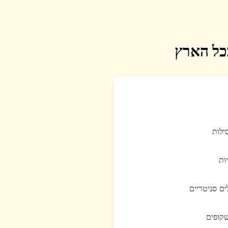
בכל הארץ
סילות
יות
לים סניטריים
שקופים