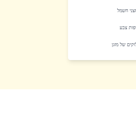
חצני חשמל
יפות צבע
לוקים של מזגן