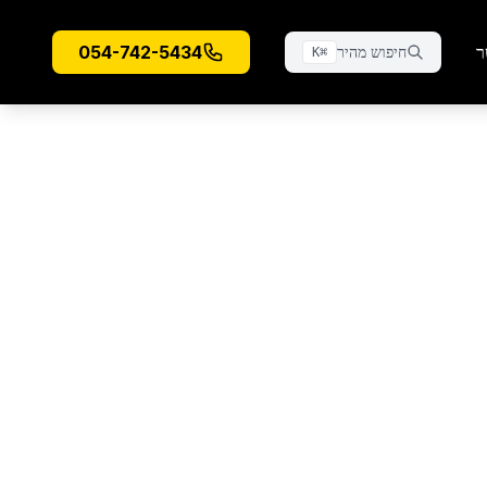
ר
054-742-5434
חיפוש מהיר
K
⌘