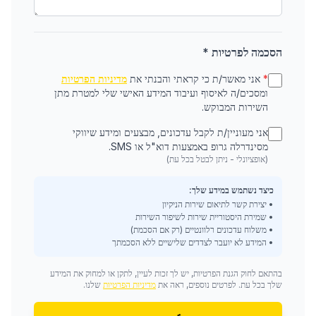
הסכמה לפרטיות *
*
אני מאשר/ת כי קראתי והבנתי את
מדיניות הפרטיות
ומסכים/ה לאיסוף ועיבוד המידע האישי שלי למטרת מתן
השירות המבוקש.
אני מעוניין/ת לקבל עדכונים, מבצעים ומידע שיווקי
מסינדרלה גרופ באמצעות דוא"ל או SMS.
(אופציונלי - ניתן לבטל בכל עת)
כיצד נשתמש במידע שלך:
• יצירת קשר לתיאום שירות הניקיון
• שמירת היסטוריית שירות לשיפור השירות
• משלוח עדכונים רלוונטיים (רק אם הסכמת)
• המידע לא יועבר לצדדים שלישיים ללא הסכמתך
בהתאם לחוק הגנת הפרטיות, יש לך זכות לעיין, לתקן או למחוק את המידע
שלך בכל עת. לפרטים נוספים, ראה את
מדיניות הפרטיות
שלנו.