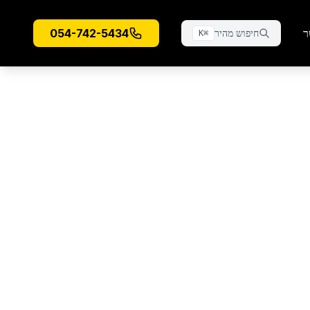
ר
054-742-5434
חיפוש מהיר
K
⌘