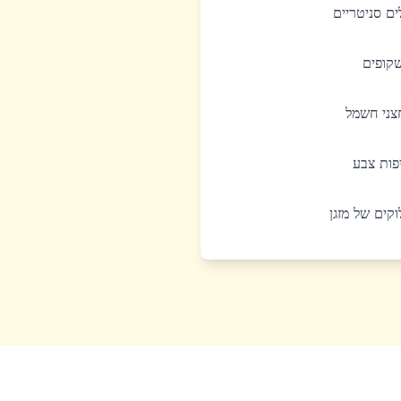
לים סניטריים
שקופים
חצני חשמל
יפות צבע
לוקים של מזגן