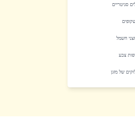
לים סניטריים
שקופים
חצני חשמל
יפות צבע
לוקים של מזגן