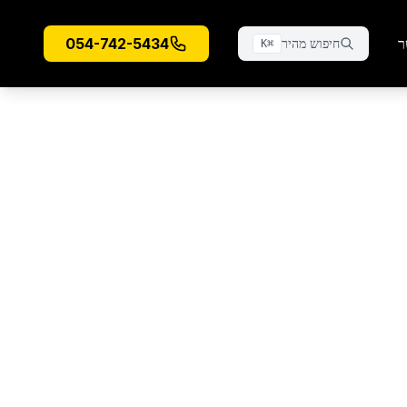
ר
054-742-5434
חיפוש מהיר
K
⌘