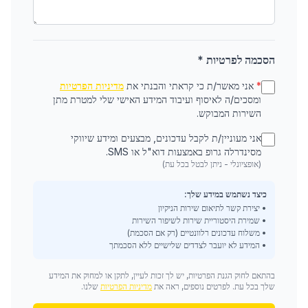
הסכמה לפרטיות *
*
אני מאשר/ת כי קראתי והבנתי את
מדיניות הפרטיות
ומסכים/ה לאיסוף ועיבוד המידע האישי שלי למטרת מתן
השירות המבוקש.
אני מעוניין/ת לקבל עדכונים, מבצעים ומידע שיווקי
מסינדרלה גרופ באמצעות דוא"ל או SMS.
(אופציונלי - ניתן לבטל בכל עת)
כיצד נשתמש במידע שלך:
• יצירת קשר לתיאום שירות הניקיון
• שמירת היסטוריית שירות לשיפור השירות
• משלוח עדכונים רלוונטיים (רק אם הסכמת)
• המידע לא יועבר לצדדים שלישיים ללא הסכמתך
בהתאם לחוק הגנת הפרטיות, יש לך זכות לעיין, לתקן או למחוק את המידע
שלך בכל עת. לפרטים נוספים, ראה את
מדיניות הפרטיות
שלנו.