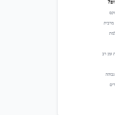
ופ?
וקס
 מרבית
למת
זמן רב
גבוהה
ים