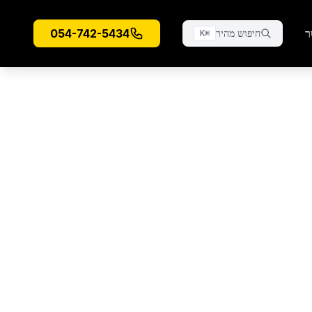
ר
054-742-5434
חיפוש מהיר
K
⌘