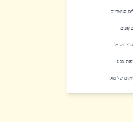
לים סניטריים
שקופים
חצני חשמל
יפות צבע
לוקים של מזגן