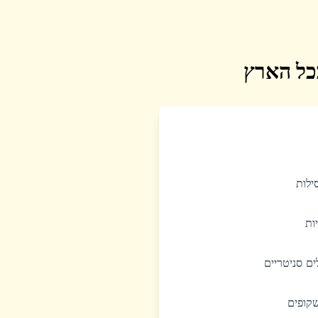
בכל הארץ
סילות
יות
לים סניטריים
שקופים