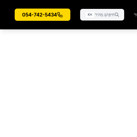
ר
054-742-5434
חיפוש מהיר
K
⌘