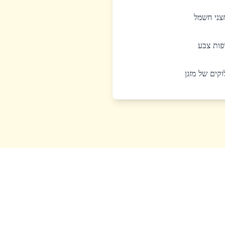
חצני חשמל
יפות צבע
לוקים של מזגן