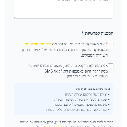
הסכמה לפרטיות *
*
אני מאשר/ת כי קראתי והבנתי את
מדיניות הפרטיות
ומסכים/ה לאיסוף ועיבוד המידע האישי שלי למטרת מתן
השירות המבוקש.
אני מעוניין/ת לקבל עדכונים, מבצעים ומידע שיווקי
מסינדרלה גרופ באמצעות דוא"ל או SMS.
(אופציונלי - ניתן לבטל בכל עת)
כיצד נשתמש במידע שלך:
• יצירת קשר לתיאום שירות הניקיון
• שמירת היסטוריית שירות לשיפור השירות
• משלוח עדכונים רלוונטיים (רק אם הסכמת)
• המידע לא יועבר לצדדים שלישיים ללא הסכמתך
בהתאם לחוק הגנת הפרטיות, יש לך זכות לעיין, לתקן או למחוק את המידע
שלך בכל עת. לפרטים נוספים, ראה את
מדיניות הפרטיות
שלנו.