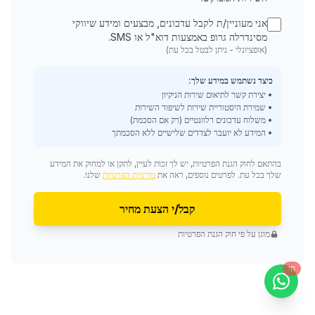
אני מעוניין/ת לקבל עדכונים, מבצעים ומידע שיווקי
מסינדרלה גרופ באמצעות דוא"ל או SMS.
(אופציונלי - ניתן לבטל בכל עת)
כיצד נשתמש במידע שלך:
• יצירת קשר לתיאום שירות הניקיון
• שמירת היסטוריית שירות לשיפור השירות
• משלוח עדכונים רלוונטיים (רק אם הסכמת)
• המידע לא יועבר לצדדים שלישיים ללא הסכמתך
בהתאם לחוק הגנת הפרטיות, יש לך זכות לעיין, לתקן או למחוק את המידע
שלך בכל עת. לפרטים נוספים, ראה את
מדיניות הפרטיות
שלנו.
קבל/י הצעת מחיר
מוגן על פי חוק הגנת הפרטיות
חי