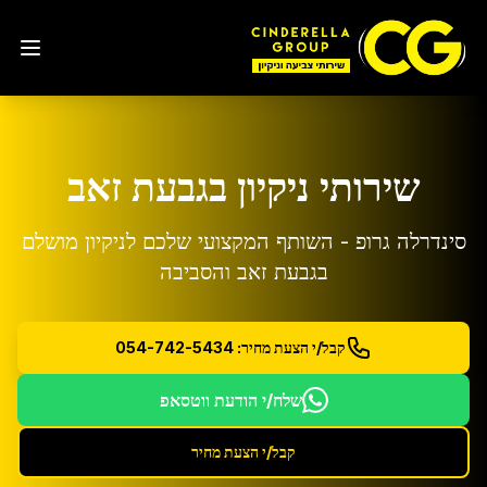
שירותי ניקיון ב
גבעת זאב
סינדרלה גרופ - השותף המקצועי שלכם לניקיון מושלם
ב
גבעת זאב
והסביבה
קבל/י הצעת מחיר: 054-742-5434
שלח/י הודעת ווטסאפ
קבל/י הצעת מחיר